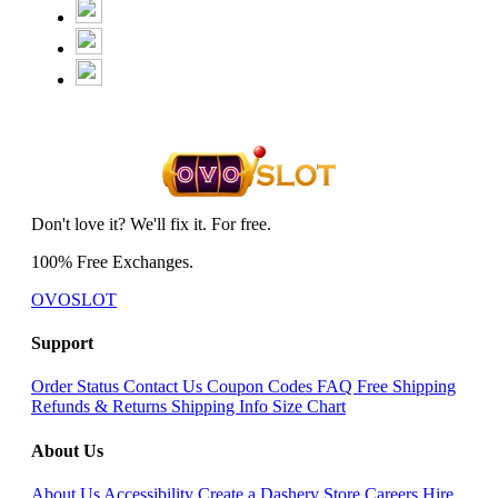
Don't love it? We'll fix it. For free.
100% Free Exchanges.
OVOSLOT
Support
Order Status
Contact Us
Coupon Codes
FAQ
Free Shipping
Refunds & Returns
Shipping Info
Size Chart
About Us
About Us
Accessibility
Create a Dashery Store
Careers
Hire