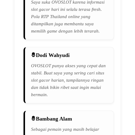
Saya suka OVOSLOT karena informasi
slot gacor hari ini selalu terasa fresh.
Pola RTP Thailand online yang
ditampilkan juga membantu saya
memilih game dengan lebih terarah.
Dodi Wahyudi
OVOSLOT punya akses yang cepat dan
stabil. Buat saya yang sering cari situs
slot gacor harian, tampilannya ringan
dan tidak bikin ribet saat ingin mulai
bermain.
Bambang Alam
Sebagai pemain yang masih belajar