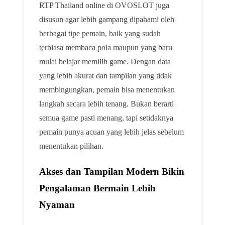
RTP Thailand online di OVOSLOT juga
disusun agar lebih gampang dipahami oleh
berbagai tipe pemain, baik yang sudah
terbiasa membaca pola maupun yang baru
mulai belajar memilih game. Dengan data
yang lebih akurat dan tampilan yang tidak
membingungkan, pemain bisa menentukan
langkah secara lebih tenang. Bukan berarti
semua game pasti menang, tapi setidaknya
pemain punya acuan yang lebih jelas sebelum
menentukan pilihan.
Akses dan Tampilan Modern Bikin
Pengalaman Bermain Lebih
Nyaman