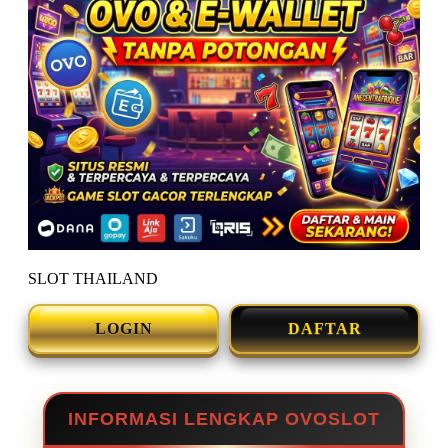
SLOT THAILAND
LOGIN
DAFTAR
INFORMASI LENGKAP OVOSLOT