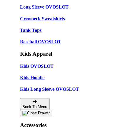
Long Sleeve OVOSLOT
Crewneck Sweatshirts
Tank Tops
Baseball OVOSLOT
Kids Apparel
Kids OVOSLOT
Kids Hoodie
Kids Long Sleeve OVOSLOT
Back To Menu
Accessories