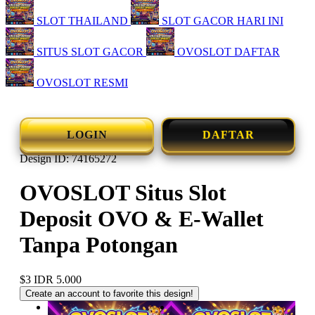
SLOT THAILAND
SLOT GACOR HARI INI
SITUS SLOT GACOR
OVOSLOT DAFTAR
OVOSLOT RESMI
LOGIN
DAFTAR
Design ID: 74165272
OVOSLOT Situs Slot
Deposit OVO & E-Wallet
Tanpa Potongan
$3
IDR 5.000
Create an account to favorite this design!