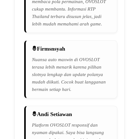
membaca pola permainan, OVOSLOT
cukup membantu. Informasi RTP
Thailand terbaru disusun jelas, jadi
lebih mudah memahami arah game.
Firmsnsyah
Nuansa auto maxwin di OVOSLOT
terasa lebih menarik karena pilihan
slotnya lengkap dan update polanya
mudah diikuti. Cocok buat langganan
bermain setiap hari.
Andi Setiawan
Platform OVOSLOT responsif dan
nyaman dipakai. Saya bisa langsung