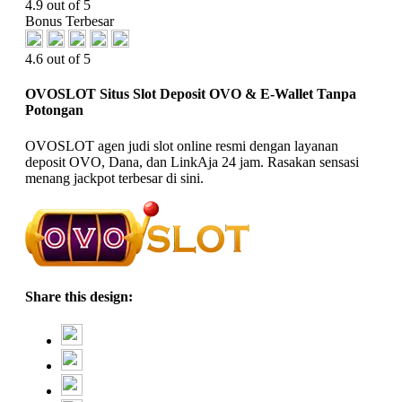
4.9 out of 5
Bonus Terbesar
4.6 out of 5
OVOSLOT Situs Slot Deposit OVO & E-Wallet Tanpa
Potongan
OVOSLOT agen judi slot online resmi dengan layanan
deposit OVO, Dana, dan LinkAja 24 jam. Rasakan sensasi
menang jackpot terbesar di sini.
Share this design: