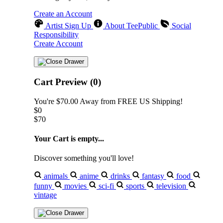
Create an Account
Artist Sign Up
About TeePublic
Social
Responsibility
Create Account
Cart Preview (0)
You're
$70.00
Away from
FREE US Shipping!
$0
$70
Your Cart is empty...
Discover something you'll love!
animals
anime
drinks
fantasy
food
funny
movies
sci-fi
sports
television
vintage