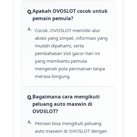
Apakah OVOSLOT cocok untuk
pemain pemula?
Cocok. OVOSLOT memiliki alur
akses yang simpel, informasi yang
mudah dipahami, serta
pembahasan slot gacor hari ini
yang membantu pemula
mengenali pola permainan tanpa
merasa bingung.
Bagaimana cara mengikuti
peluang auto maxwin di
OVOSLOT?
Pemain bisa mengikuti peluang
auto maxwin di OVOSLOT dengan