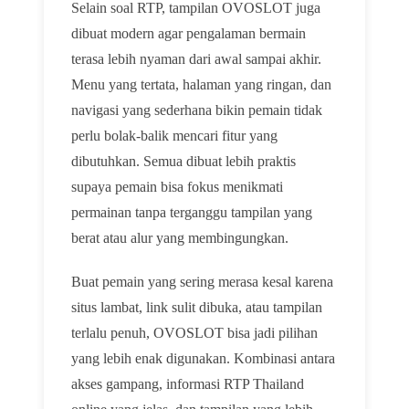
Selain soal RTP, tampilan OVOSLOT juga
dibuat modern agar pengalaman bermain
terasa lebih nyaman dari awal sampai akhir.
Menu yang tertata, halaman yang ringan, dan
navigasi yang sederhana bikin pemain tidak
perlu bolak-balik mencari fitur yang
dibutuhkan. Semua dibuat lebih praktis
supaya pemain bisa fokus menikmati
permainan tanpa terganggu tampilan yang
berat atau alur yang membingungkan.
Buat pemain yang sering merasa kesal karena
situs lambat, link sulit dibuka, atau tampilan
terlalu penuh, OVOSLOT bisa jadi pilihan
yang lebih enak digunakan. Kombinasi antara
akses gampang, informasi RTP Thailand